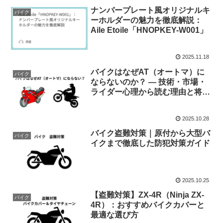
ナンバープレート風オリジナルキ
バイク
ーホルダーの魅力を徹底解説：
Aile Etoile「HNOPKEY-W001」
2025.11.18
バイクはなぜAT（オートマ）に
バイク
ならないのか？ — 技術・市場・
ライダー心理から読む理由と将来
展望
2025.10.28
バイク盗難対策｜原付から大型バ
バイク
イクまで徹底した防犯対策ガイド
2025.10.25
【盗難対策】ZX-4R（Ninja ZX-
バイク
4R）：おすすめバイクカバーと
最適な選び方