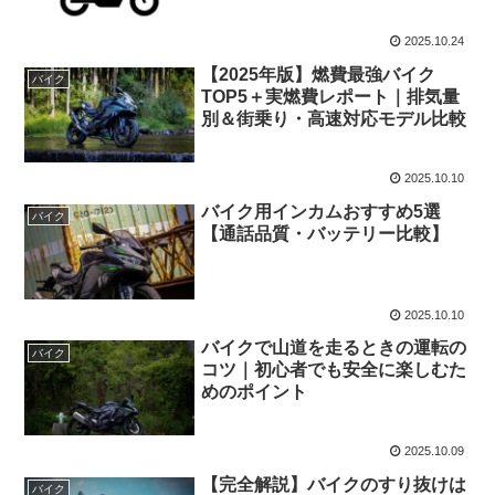
2025.10.24
【2025年版】燃費最強バイク
バイク
TOP5＋実燃費レポート｜排気量
別＆街乗り・高速対応モデル比較
2025.10.10
バイク用インカムおすすめ5選
バイク
【通話品質・バッテリー比較】
2025.10.10
バイクで山道を走るときの運転の
バイク
コツ｜初心者でも安全に楽しむた
めのポイント
2025.10.09
【完全解説】バイクのすり抜けは
バイク