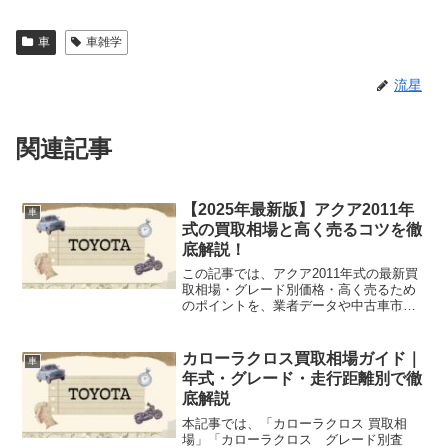
車
車雑学
流星
関連記事
【2025年最新版】アクア2011年
車
式の買取相場と高く売るコツを徹
底解説！
この記事では、アクア2011年式の最新買
取相場・グレード別価格・高く売るため
のポイントを、業者データや中古車市場
動向をもとにわかりやすく解説します。
2025年時点でのリアルな相場を知り、あ
なたのアクアを少しでも高く売るための
カローラクロス買取相場ガイド｜
車
参考にしてください。
年式・グレード・走行距離別で徹
底解説
本記事では、「カローラクロス 買取相
場」「カローラクロス グレード別査