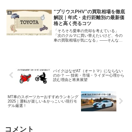
に、査定額を下げないための注意点や高
く売るための具体的なコツまで網羅して
います。
“プリウスPHV”の買取相場を徹底
車
解説｜年式・走行距離別の最新価
格と高く売るコツ
「そろそろ愛車の売却を考えている」
「次のクルマに買い替えたいけど、今の
車の買取相場が気になる」――そんな方
に向けて、今回は プリウスPHV（以下
「プリウスPHV」）の買取相場を、年
式・走行距離別、グレード別のデータを
交えて詳しくご紹介します。長く乗って
きた車だからこそ、少しでも高く売りた
いもの。相場を知って、適切なタイミン
バイクはなぜAT（オートマ）にならない
グと準備をしておけば、納得の売却が実
のか？ — 技術・市場・ライダー心理から
現しやすくなります。
読む理由と将来展望
MT車のスポーツカーおすすめランキング
2025｜運転が楽しい＆かっこいい現行モ
デル厳選！
コメント