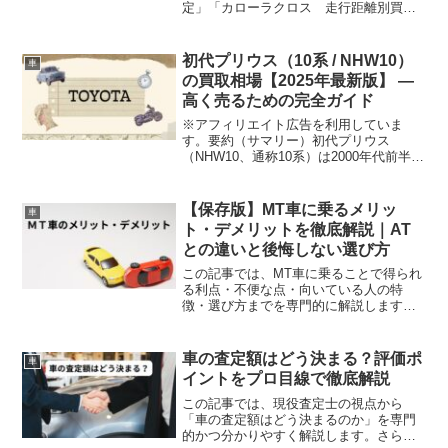
定」「カローラクロス 走行距離別買
取」など、専門性を高めた視点で、年
式・グレード・走行距離別の査定実績か
ら相場を整理し、さらに買取価格がなぜ
初代プリウス（10系 / NHW10）
車
変動するのか、その理由と高く売るため
の買取相場【2025年最新版】 —
のコツまで詳しく解説します。 カローラ
高く売るための完全ガイド
クロスを売却検討中の方、あるいは将来
的に売る可能性を考えている方は、ぜひ
※アフィリエイト広告を利用していま
最後までご一読ください。
す。要約（サマリー）初代プリウス
（NHW10、通称10系）は2000年代前半の
ハイブリッド先駆車であり、現在は年
式・走行距離ともに古く市場での流通台
数が限られます。そのため一般的な買取
【保存版】MT車に乗るメリッ
車
相場は低めになり、状態...
ト・デメリットを徹底解説｜AT
との違いと後悔しない選び方
この記事では、MT車に乗ることで得られ
る利点・不便な点・向いている人の特
徴・選び方までを専門的に解説します。
これからMT車の購入を考えている方、あ
るいは「MT車が気になっているけど不
安」という方は、ぜひ最後までご覧くだ
車の査定額はどう決まる？評価ポ
車
さい。
イントをプロ目線で徹底解説
この記事では、現役査定士の視点から
「車の査定額はどう決まるのか」を専門
的かつ分かりやすく解説します。さら