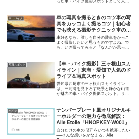
った車・バイク撮影スポットとして人
気。柔らかい朝夕の光や構図の工夫が映
える撮り方、アクセス・駐車情報や撮影
マナーも詳しく解説しています。
車の写真を撮るときのコツ車の写
車・バイク
真をカッコよく撮るコツ｜初心者
でも映える撮影テクニック車の写
真を撮るときのコツ
車好きなら、誰しも自分の愛車をかっこ
よく撮影したいと思うものですよね。で
も、いざ撮ってみると「なんだか思って
いたほどかっこよく写らない」「SNSで
見るような映える写真にならない」と感
じたことはありませんか？実は、車の写
【車・バイク撮影】三ヶ根山スカ
写真スポット
真はほんの少しのコツを意識するだけ
イライン｜東海・愛知で人気のド
で、見違えるほど魅力的に撮影すること
ライブ＆写真スポット
ができます。特別なカメラや難しい知識
がなくても、撮影する時間帯や角度、背
愛知県西尾市の三ヶ根山スカイライン
景の選び方を工夫するだけで、“かっこい
は、三河湾を見下ろす絶景と静かな山道
い一枚”に近づけることができます。この
が魅力の車・バイク撮影スポット。リー
記事では、初心者の方でもすぐに実践で
ズナブルな通行料、複数の展望台、自然
きる、車をかっこよく撮影するためのポ
と愛車の調和を楽しむ撮影のコツまで実
イントをわかりやすく紹介していきま
体験を元に紹介。
ナンバープレート風オリジナルキ
バイク
す。
ーホルダーの魅力を徹底解説：
Aile Etoile「HNOPKEY-W001」
自分だけの車の “顔” をいつも携帯したい
──そんな想いをかなえる、Aile