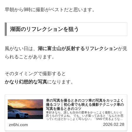
早朝から9時に撮影がベストだと思います。
湖面のリフレクションを狙う
風がない日は、
湖に富士山が反射するリフレクション
が見
られることがあります。
そのタイミングで撮影すると
かなり幻想的な写真
になります。
車の写真を撮るときのコツ車の写真をカッコよく
撮るコツ｜初心者でも映える撮影テクニック車の
写真を撮るときのコツ
車好きなら、誰しも自分の愛車をかっこよく撮影したいと
思うものですよね。 でも、いざ撮ってみると「なんだか思
っていたほどかっこよく写らない」「SNSで見るような映
える写真にならない」と感じたことはありませんか？ 実
2026.02.28
zn6hi.com
は、車の写真はほんの少しのコツを意識するだけで、見違
えるほど魅力的に撮影することができます。特別なカメラ
や難しい知識がなくても、撮影する時間帯や角度、背景の