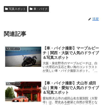
写真スポット
車・バイク
流星
関連記事
【車・バイク撮影】マーブルビー
写真スポット
チ｜関西・大阪で人気のドライブ
＆写真スポット
大阪・泉佐野市のマーブルビーチは、白
い大理石の玉石と青い海のコントラスト
が美しい車・バイク撮影スポット。「日
本の夕日百選」に選ばれた夕景も魅力。
アクセス・撮影のコツ・注意点を体験談
を交えて紹介しています。 ￼
【車・バイク撮影】犬山市 成田
写真スポット
山｜東海・愛知で人気のドライブ
＆写真スポット
愛知県犬山市の成田山名古屋別院（大聖
寺）は、歴史ある建築と自然が背景とな