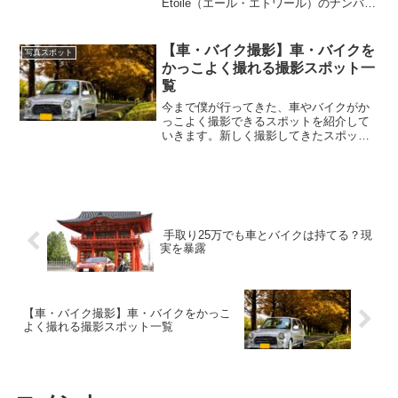
Etoile（エール・エトワール）のナンバー
プレート風キーホルダー「HNOPKEY-
W001」。この記事では、商品の特徴、使
い方、選ぶ際のポイントから、実際に手
【車・バイク撮影】車・バイクを
写真スポット
に入れたときの満足感やプレゼント用
かっこよく撮れる撮影スポット一
途、メンテナンス方法まで、専門的な視
覧
点も交えて徹底的に紹介します。
今まで僕が行ってきた、車やバイクがか
っこよく撮影できるスポットを紹介して
いきます。新しく撮影してきたスポット
も、これから随時追加していく予定で
す。更新しながら少しずつ充実させてい
くので、ぜひブックマークしてチェック
してもらえると嬉しいです。...
手取り25万でも車とバイクは持てる？現
実を暴露
【車・バイク撮影】車・バイクをかっこ
よく撮れる撮影スポット一覧